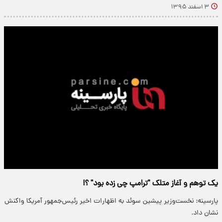
۳ اسفند ۱۳۹۵
یک توهم و آغاز متلک "ترامپ چی زده بود" ؟!
پارسینه: نخست‌وزیر پیشین سوئد به اظهارات اخیر رئیس‌جمهور آمریکا واکنش
نشان داد.