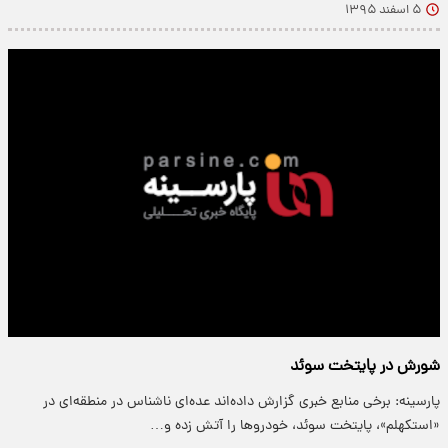
۵ اسفند ۱۳۹۵
شورش در پایتخت سوئد
پارسینه: برخی منابع خبری گزارش داده‌اند عده‌ای ناشناس در منطقه‌ای در
«استکهلم»، پایتخت سوئد، خودروها را آتش زده و…