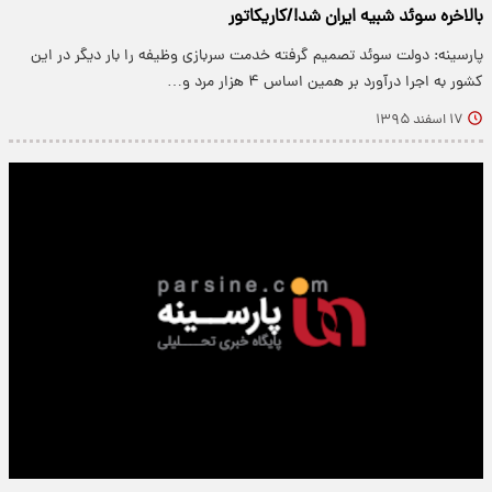
بالاخره سوئد شبیه ایران شد!/کاریکاتور
پارسینه: دولت سوئد تصمیم گرفته خدمت سربازی وظیفه را بار دیگر در این
کشور به اجرا درآورد بر همین اساس ۴ هزار مرد و…
۱۷ اسفند ۱۳۹۵