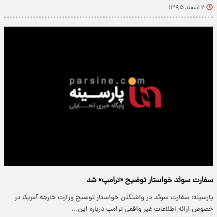
۲ اسفند ۱۳۹۵
سفارت سوئد خواستار توضیح «ترامپ» شد
پارسینه: سفارت سوئد در واشنگتن خواستار توضیح وزارت خارجه آمریکا در
خصوص ارائه اطلاعات غیر واقعی ترامپ درباره این…