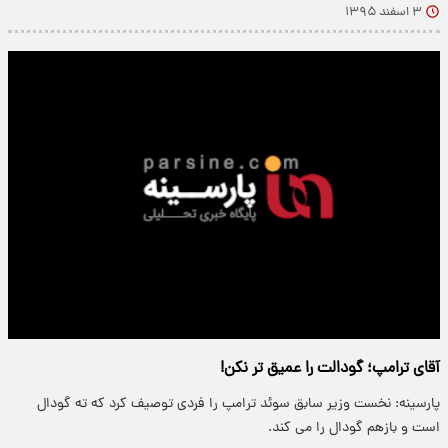
۳ اسفند ۱۳۹۵
آقای ترامپ؛ گودالت را عمیق تر نکن!
پارسینه: نخست وزیر سابق سوئد ترامپ را فردی توصیف کرد که ته گودال
است و بازهم گودال را می کند.