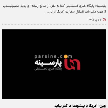
پارسینه: پایگاه خبری فلسطینی 'معا به نقل از منابع رسانه ای رژیم صهیونیستی
از تهیه مقدمات انتقال سفارت آمریکا از تل…
۶ دی ۱۳۹۶
چین: آمریکا با پیشرفت ما کنار بیاید