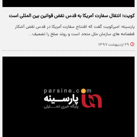
کویت؛ انتقال سفارت آمریکا به قدس نقض قوانین بین المللی است
پارسینه: امیرکویت گفت که افتتاح سفارت آمریکا در قدس نقض آشکار
قطعنامه های سازمان ملل متحد است و روند صلح را تضعیف…
۲۹ اردیبهشت ۱۳۹۷