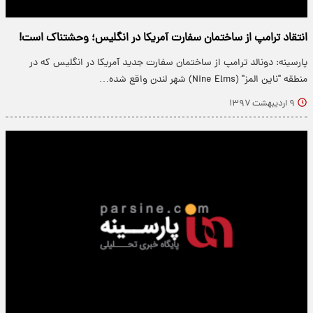
انتقاد ترامپ از ساختمان سفارت آمریکا در انگلیس؛ وحشتناک است!
پارسینه: دونالد ترامپ از ساختمان سفارت جدید آمریکا در انگلیس که در
منطقه "ناین المز" (Nine Elms) شهر لندن واقع شده…
۹ اردیبهشت ۱۳۹۷