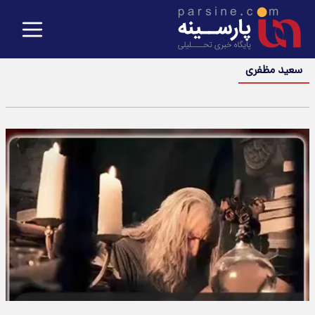
سعید مظفری