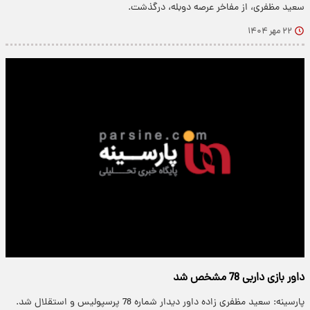
سعید مظفری، از مفاخر عرصه دوبله، درگذشت.
۲۲ مهر ۱۴۰۴
داور بازی داربی 78 مشخص شد
پارسینه: سعید مظفری زاده داور دیدار شماره 78 پرسپولیس و استقلال شد.