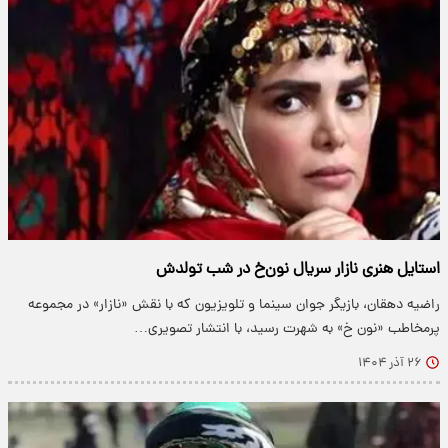
استایل هنری نازار سریال نون‌خ در شب تولدش
راضیه دهقان، بازیگر جوان سینما و تلویزیون که با نقش «نازار» در مجموعه
پرمخاطب «نون خ» به شهرت رسید، با انتشار تصویری…
۲۶ آذر ۱۴۰۴