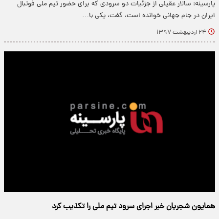
پارسینه: سالار عقیلی از جزئیات دو سرودی که برای حضور تیم ملی فوتبال
ایران در جام جهانی خوانده است، گفت، یکی با…
۲۴ اردیبهشت ۱۳۹۷
همایون شجریان خبر اجرای سرود تیم ملی را تکذیب کرد