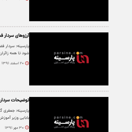
آرزوهای سردار فض
پارسینه: سردار ف
شود تا همه زائرا
۲۰ اسفند ۱۳۹۱
توضیحات سردار ف
پارسینه: جعفری 
بابایی وزیر آمو
۳۰ مهر ۱۳۹۱