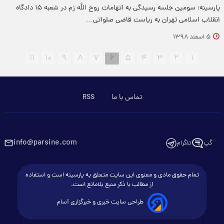
پارسینه: سومین جلسه رسیدگی به اتهامات روح الله زم در شعبه ۱۵ دادگاه
انقلاب اسلامی تهران به ریاست قاضی صلواتی…
۵ اسفند ۱۳۹۸
۱۱
۱۰
۹
۸
۷
۶
۵
۴
۳
۲
۱
تماس با ما
RSS
info@parsine.com
گپ
تلگرام
تمام حقوق مادی و معنوی این سایت متعلق به پارسینه است و استفاده
از مطالب با ذکر منبع بلامانع است.
طراحی سایت خبری و خبرگزاری آسام