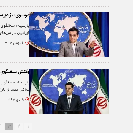
موسوی: نژادپر
پارسینه: سخنگوی و
ایرانیان در مرزها
۶ بهمن ۱۳۹۸
وکنش سخنگوی وزا
پارسینه: سخنگوی و
عراقی مصداق بار
۹ دی ۱۳۹۸
۴
۳
۲
۱