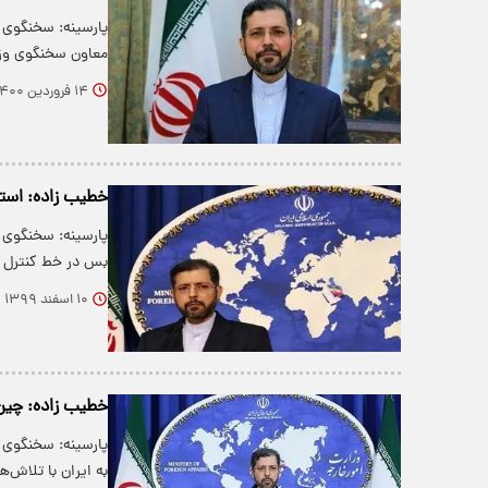
پارسینه: سخنگوی 
معاون سخنگوی وزا
۱۴ فروردین ۱۴۰۰
خطیب زاده: استق
پارسینه: سخنگوی 
بس در خط کنترل ا
۱۰ اسفند ۱۳۹۹
خطیب زاده: چین ۲۵۰ هزار دوز واکسن سینوفارم به ایران اهد
به ایران با تلاش‌