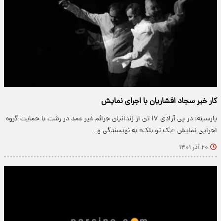
کار خیر سجاد افشاریان با اجرای نمایش
پارسینه: در پی آزادی ۱۷ تن از زندانیان جرائم غیر عمد در رشت با حمایت گروه
اجرایی نمایش «بک تو بلک» به نویسندگی و…
۲۰ آذر ۱۴۰۱