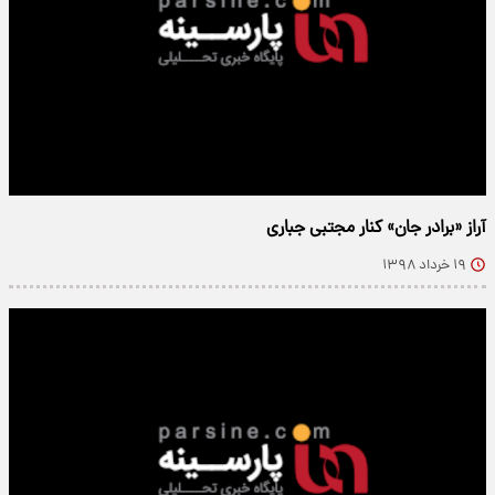
آراز «برادر جان» کنار مجتبی جباری
۱۹ خرداد ۱۳۹۸