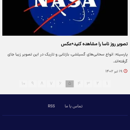
تصویر روز ناسا را مشاهده کنید+عکس
پارسینه: انواع سحابی‌های گسیلشی، بازتابی و تاریک در این تصویر زیبا جای
گرفته‌اند.
۱۹ تیر ۱۴۰۲
۱۰
۹
۸
۷
۶
۵
۴
۳
۲
۱
تماس با ما
RSS