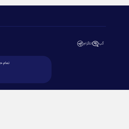
گپ
تلگرام
تمام حق