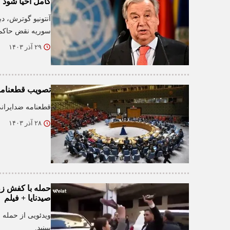
کامل احیا شود
آنتونیو گوترش، د
سوریه نقض حاکم
۲۹ آذر ۱۴۰۳
تصویب قطعنامه
قطعنامه ضدایرا
۲۸ آذر ۱۴۰۳
حمله با کفش زن
صیدنایا + فیلم
ویدئویی از حمله 
ببینید.