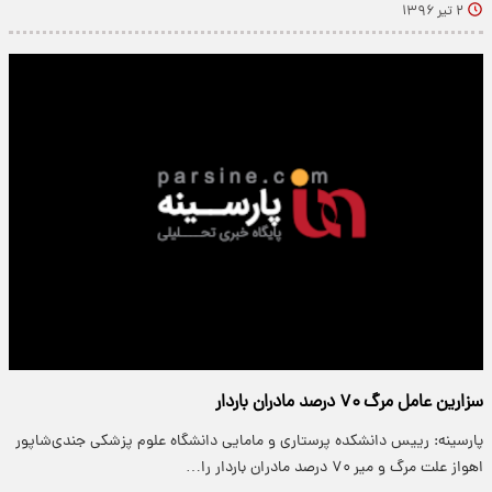
۲ تیر ۱۳۹۶
سزارین عامل مرگ ۷۰ درصد مادران باردار
پارسینه: رییس دانشکده پرستاری و مامایی دانشگاه علوم پزشکی جندی‌شاپور
اهواز علت مرگ و میر ۷۰ درصد مادران باردار را…