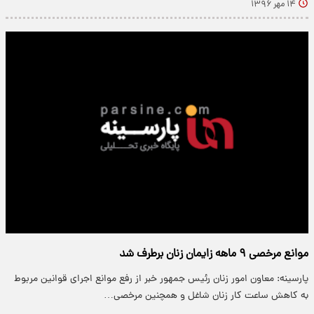
۱۴ مهر ۱۳۹۶
موانع مرخصی ۹ ماهه زایمان زنان برطرف شد
پارسینه: معاون امور زنان رئیس جمهور خبر از رفع موانع اجرای قوانین مربوط
به کاهش ساعت کار زنان شاغل و همچنین مرخصی…