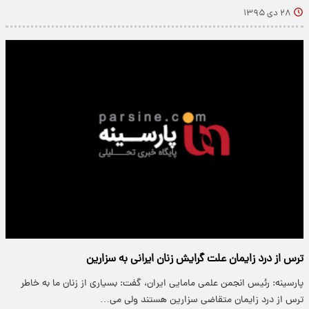
۲۸ دی ۱۳۹۵
ترس از درد زایمان علت گرایش زنان ایرانی به سزارین
پارسینه: رئیس انجمن علمی مامایی ایران، گفت: بسیاری از زنان ما به خاطر
ترس از درد زایمان متقاضی سزارین هستند ولی می…