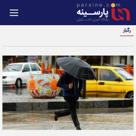
رگبار