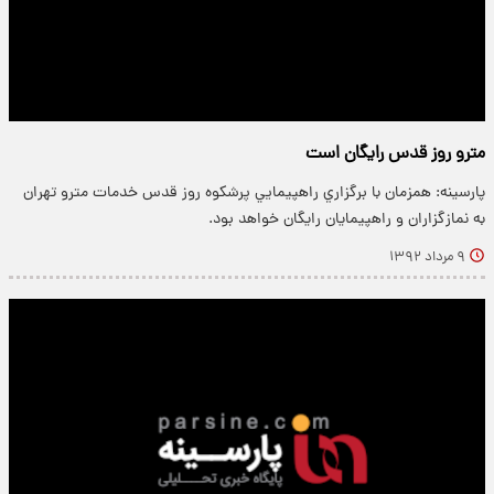
مترو روز قدس رايگان است
پارسینه: همزمان با برگزاري راهپيمايي پرشكوه روز قدس خدمات مترو تهران
به نمازگزاران و راهپيمايان رايگان خواهد بود.
۹ مرداد ۱۳۹۲