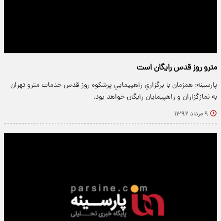
مترو روز قدس رايگان است
پارسینه: همزمان با برگزاري راهپيمايي پرشكوه روز قدس خدمات مترو تهران
به نمازگزاران و راهپيمايان رايگان خواهد بود.
۹ مرداد ۱۳۹۲