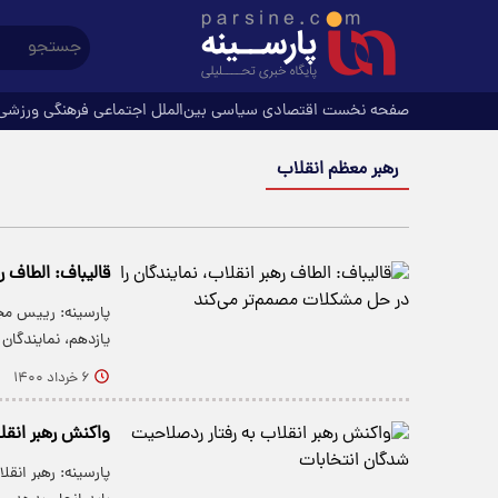
صفحه نخست
اقتصادی
سیاسی
بین‌الملل
اجتماعی
فرهنگی
ورزشی
رهبر معظم انقلاب
قالیباف: الطاف ر
پارسینه: رییس ‫‬
یازدهم، نمایندگان
۶ خرداد ۱۴۰۰
واکنش رهبر انقل
پارسینه: رهبر انق