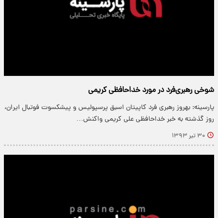
شوخی رهبر‌ی‌فرد در مورد خداحافظی کریمی
پارسینه: بهروز رهبری فرد کاپیتان اسبق پرسپولیس و پیشکسوت فوتبال ایران،
روز گذشته به خبر خداحافظی علی کریمی واکنش…
۳۰ تیر ۱۳۹۳