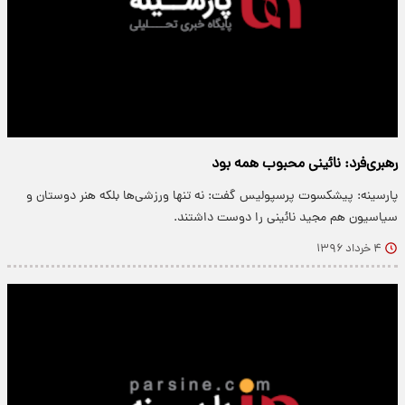
رهبری‌فرد: نائینی محبوب همه بود
پارسینه: پیشکسوت پرسپولیس گفت: نه تنها ورزشی‌ها بلکه هنر دوستان و
سیاسیون هم مجید نائینی را دوست داشتند.
۴ خرداد ۱۳۹۶