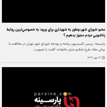
عضو شوراي شهر:چطور به شهرداري براي ورود به خصوصي‌ترين روابط
زناشويي مردم مجوز بدهيم ؟
پارسینه: رييس كميسيون برنامه و بودجه شوراي شهر تهران در مخالفت با
برخي مفاد طرح تحكيم بنيان خانواده، گفت: با تصويب…
۴ مهر ۱۳۹۱