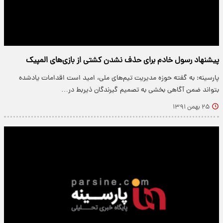
پیشنهاد رسول خادم برای حذف نشدن کشتی از بازی‌های المپیک
پارسینه: به گفته حوزه مدیریت تیم‌های ملی، امید است اقدامات یادشده
بتواند ضمن آگاهی بخشی به تصمیم گیرندگان ذیربط در…
۲۵ بهمن ۱۳۹۱