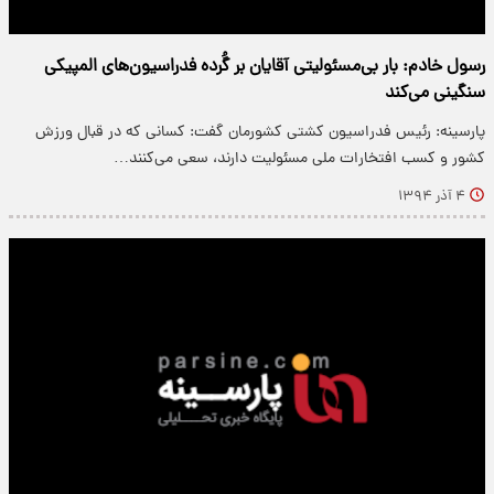
رسول خادم: بار بی‌مسئولیتی آقایان بر گُرده فدراسیون‌های المپیکی
سنگینی می‌کند
پارسینه: رئیس فدراسیون کشتی کشورمان گفت: کسانی که در قبال ورزش
کشور و کسب افتخارات ملی مسئولیت دارند، سعی می‌کنند…
۴ آذر ۱۳۹۴