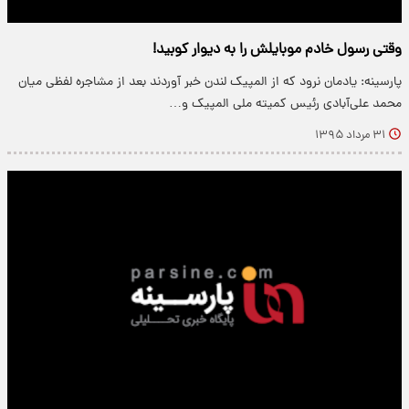
وقتی رسول خادم موبایلش را به دیوار کوبید!
پارسینه: یادمان نرود که از المپیک لندن خبر آوردند بعد از مشاجره لفظی میان
محمد علی‌آبادی رئیس کمیته ملی المپیک و…
۳۱ مرداد ۱۳۹۵