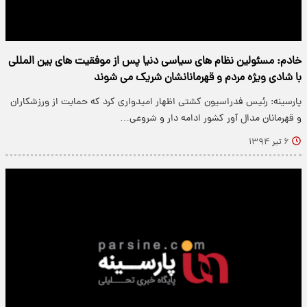
خادم: مسئولین نظام های سیاسی دنیا پس از موفقیت های بین المللی
با شادی ویژه مردم و قهرمانانشان شریک می شوند
پارسینه: رئیس فدراسیون کشتی اظهار امیدواری کرد که حمایت از ورزشکاران
و قهرمانان مدال آور کشور ادامه دار و شروعی…
۶ تیر ۱۳۹۴