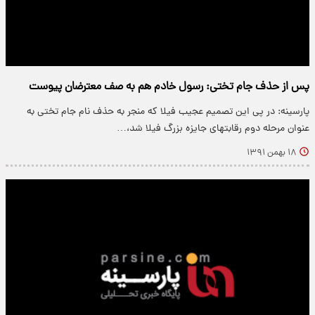
پس از حذف جام تختی: رسول خادم هم به صف معترضان پیوست
پارسینه: در پی این تصمیم عجیب فیلا که منجر به حذف نام جام تختی به
عنوان مرحله دوم رقابتهای جایزه بزرگ فیلا شد،…
۱۸ بهمن ۱۳۹۱