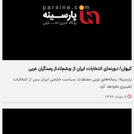
کیهان/ دورنمای انتخابات ايران از چشم‌انداز رصدگران غربی
پارسینه: رسانه‌هاي غربي معتقدند سياست خارجي ايران پس از انتخابات
تغييري نخواهد کرد.
۱۱ خرداد ۱۳۹۲