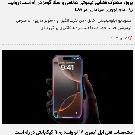
پروژه مشترک فضایی تیموتی شالامی و سلنا گومز در راه است؛ روایت
یک ماجراجویی سینمایی در فضا
استودیو ایلومینیشن، خالق «من نفرت‌انگیز» و «سوپر ماریو»، با معرفی
انیمیشن جدید خود «تنها نیستی» غافلگیری بزرگی برای…
۷ تیر ۱۴۰۵
مشخصات فنی اپل آیفون ۱۸ لو رفت؛ رم ۹ گیگابایتی در راه است