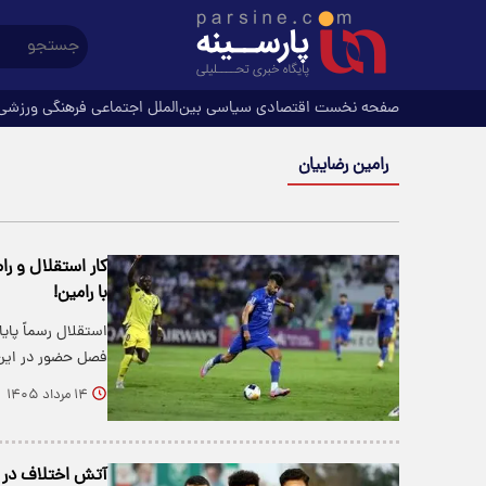
صفحه نخست
اقتصادی
سیاسی
بین‌الملل
اجتماعی
فرهنگی
ورزشی
رامین رضاییان
کار استقلال و ر
با رامین!
استقلال رسماً پایا
فصل حضور در این
۱۴ مرداد ۱۴۰۵
آتش اختلاف در ا