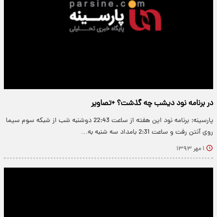
در برنامه نود دیشب چه گذشت؟ +تصاویر
پارسینه: برنامه نود این هفته از ساعت 22:43 دوشنبه شب از شبکه سوم سیما
روی آنتن رفت و ساعت 2:31 بامداد سه شنبه به…
۱ مهر ۱۳۹۳