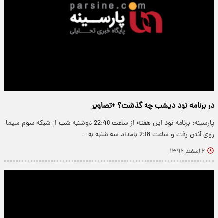
در برنامه نود دیشب چه گذشت؟ +تصاویر
پارسینه: برنامه نود این هفته از ساعت 22:40 دوشنبه شب از شبکه سوم سیما
روی آنتن رفت و ساعت 2:18 بامداد سه شنبه به…
۶ اسفند ۱۳۹۲