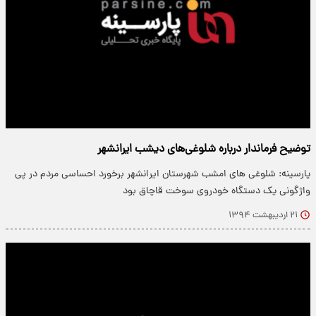
توضیح فرماندار درباره شلوغی‌های دیشب ایرانشهر
پارسینه: شلوغی های امشب شهرستان ایرانشهر برخورد احساسی مردم در پی
واژگونی یک دستگاه خودروی سوخت قاچاق بود
۲۱ اردیبهشت ۱۳۹۴