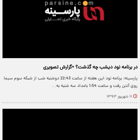
در برنامه نود دیشب چه گذشت؟ +گزارش تصویری
پارسینه: برنامه نود این هفته از ساعت 22:43 دوشنبه شب از شبکه سوم سیما
روی آنتن رفت و ساعت 1:54 بامداد سه شنبه به…
۱۱ شهریور ۱۳۹۳