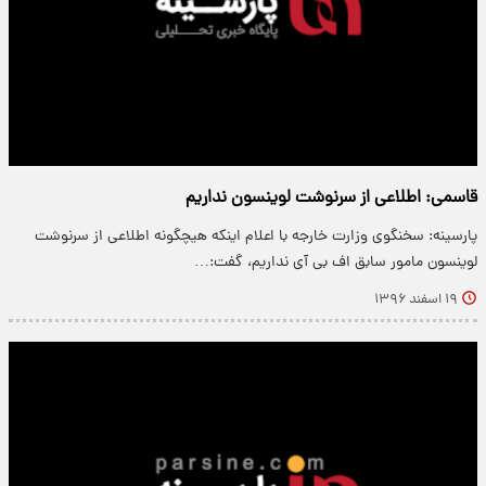
قاسمی: اطلاعی از سرنوشت لوینسون نداریم
پارسینه: سخنگوی وزارت خارجه با اعلام اینکه هیچگونه اطلاعی از سرنوشت
لوینسون مامور سابق اف بی آی نداریم، گفت:…
۱۹ اسفند ۱۳۹۶