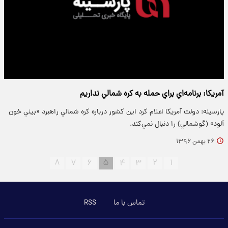
آمريکا: برنامه‌اي براي حمله به کره شمالي نداريم
پارسینه: دولت آمريکا اعلام کرد اين کشور درباره کره شمالي راهبرد «بيني خون
آلود» (گوشمالي) را دنبال نمي‌کند.
۲۶ بهمن ۱۳۹۶
۸
۷
۶
۵
۴
۳
۲
۱
تماس با ما
RSS