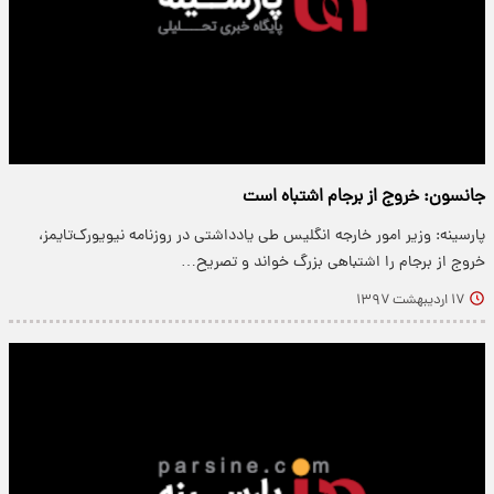
جانسون: خروج از برجام اشتباه است
پارسینه: وزیر امور خارجه انگلیس طی یادداشتی در روزنامه نیویورک‌تایمز،
خروج از برجام را اشتباهی بزرگ خواند و تصریح…
۱۷ اردیبهشت ۱۳۹۷