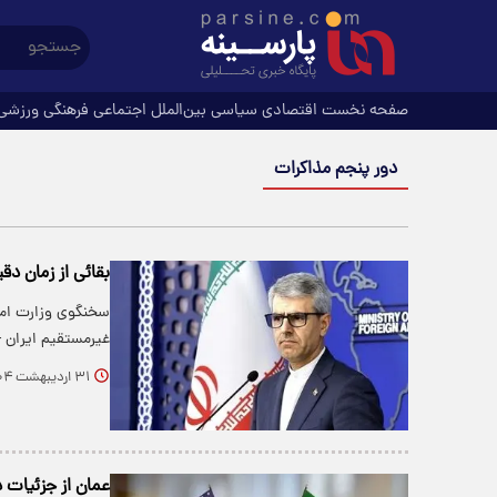
صفحه نخست
اقتصادی
سیاسی
بین‌الملل
اجتماعی
فرهنگی
ورزشی
دور پنجم مذاکرات
بقائی از زمان دق
سخنگوی وزارت امو
غیرمستقیم ایران -
۳۱ اردیبهشت ۱۴۰۴
عمان از جزئیات د