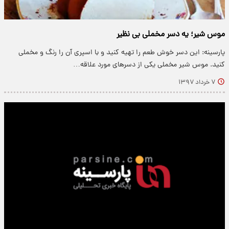
موس شیر؛ یه دسر مخملی بی نظیر
پارسینه: این دسر خوش طعم را تهیه کنید و با اسپری آن را رنگ و مخملی
کنید. موس شیر مخملی یکی از دسر‌های مورد علاقه…
۷ خرداد ۱۳۹۷