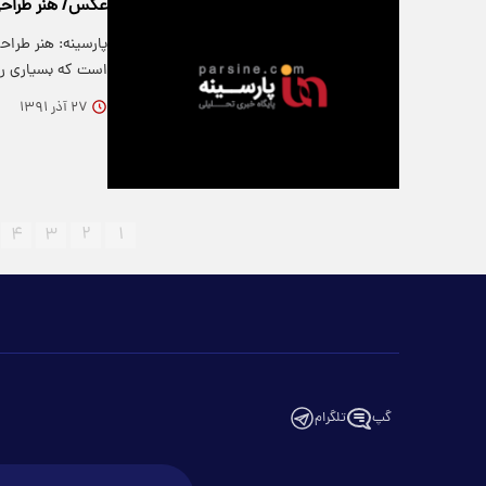
عکس/ هنر طراح
پارسینه: هنر طرا
است که بسیاری را
۲۷ آذر ۱۳۹۱
۴
۳
۲
۱
گپ
تلگرام