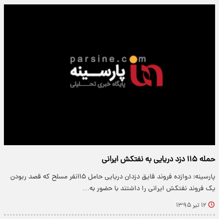
حمله ۱۱۵ دزد دریایی به نفتکش ایرانی
پارسینه: دوازده فروند قایق دزدان دریایی حامل ۱۱۵نفر مسلح که قصد ربودن
یک فروند نفتکش ایرانی را داشتند با حضور به…
۱۲ تیر ۱۳۹۵