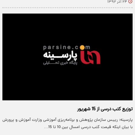
۲۴ آذر ۱۳۹۲
توزیع کتب‌ درسی از 15 شهریور
پارسینه: رییس سازمان پژوهش و برنامه‌ریزی آموزشی وزارت آموزش و پرورش
با بیان اینکه قیمت کتب درسی امسال بین 10 تا 15…