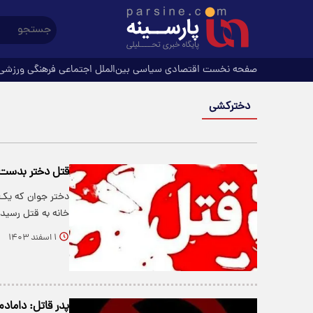
صفحه نخست
اقتصادی
سیاسی
بین‌الملل
اجتماعی
فرهنگی
ورزشی
دخترکشی
قتل دختر بدست 
دختر جوان که یک 
خانه به قتل رسید.
۱ اسفند ۱۴۰۳
پدر قاتل: داماد