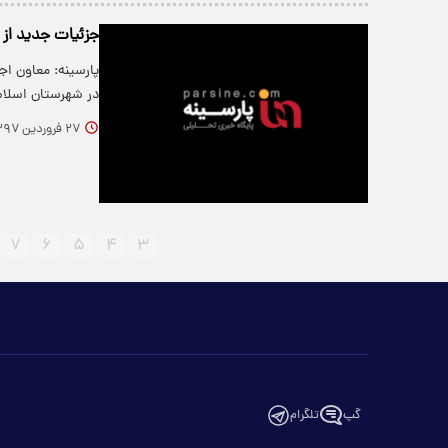
جزئیات جدید از اس
پارسینه: معاون اج
در شهرستان اسلام 
۲۷ فروردین ۱۳۹۷
۷
۶
۵
۴
۳
گپ
تلگرام