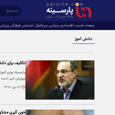
صفحه نخست
اقتصادی
سیاسی
بین‌الملل
اجتماعی
فرهنگی
ورزشی
دانش آموز
تکالیف برای دان
پارسینه: وزیر آمو
پرورش این است ک
۲۲ مهر ۱۳۹۷
خون گیری مشکوک