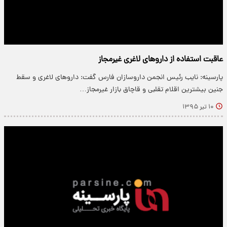
عاقبت استفاده از داروهای لاغری غیرمجاز
پارسینه: نایب رئیس انجمن داروسازان فارس گفت: داروهای لاغری و سقط
جنین بیشترین اقلام تقلبی و قاچاق بازار غیرمجاز…
۱۰ تیر ۱۳۹۵