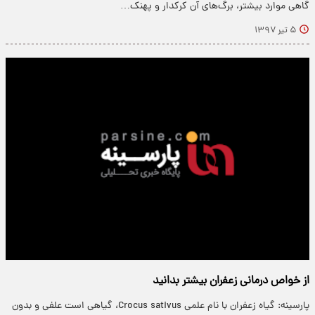
گاهی موارد بیشتر، برگ‌های آن کرکدار و پهنک…
۵ تیر ۱۳۹۷
از خواص درمانی زعفران بیشتر بدانید
پارسینه: گیاه زعفران با نام علمی Crocus sativus، گیاهی است علفی و بدون