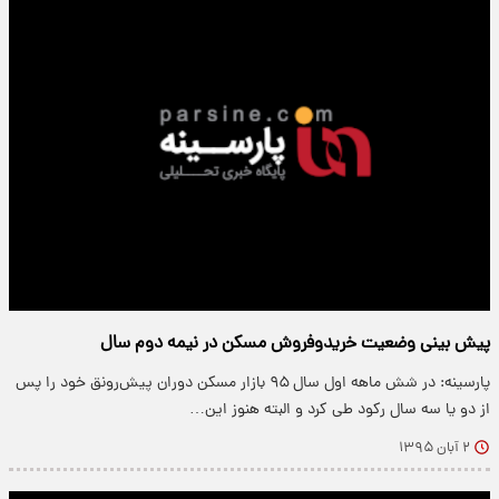
پیش بینی وضعیت خریدوفروش مسکن در نیمه دوم سال
پارسینه: در شش ماهه اول سال ۹۵ بازار مسکن دوران پیش‌رونق خود را پس
از دو یا سه سال رکود طی کرد و البته هنوز این…
۲ آبان ۱۳۹۵