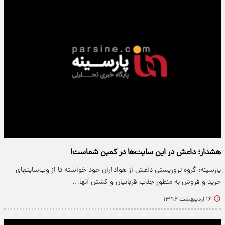
هشدار؛ داعش در این سایت‌ها در کمین شماست!
پارسینه: گروه تروریستی داعش از هواداران خود خواسته تا از وب‌سایتهای
خرید و فروش به منظور جذب قربانیان و کشتن آنها…
۱۶ اردیبهشت ۱۳۹۶