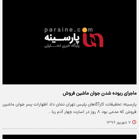
ماجرای ربوده شدن جوان ماشین فروش
پارسینه: تحقیقات کارآگاهان پلیس تهران نشان داد اظهارات پسر جوان ماشین
فروش که مدعی بود ۸ روز در اسارت چهار آدم ربا…
۷ شهریور ۱۳۹۶