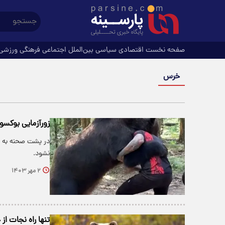
صفحه نخست
اقتصادی
سیاسی
بین‌الملل
اجتماعی
فرهنگی
ورزشی
خرس
زورآزمایی بوکسو
در پشت صحنه به م
نشود.
۲ مهر ۱۴۰۳
تنها راه نجات ا