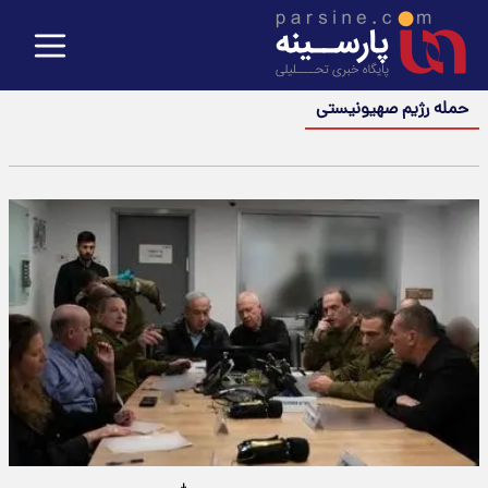
حمله رژیم صهیونیستی