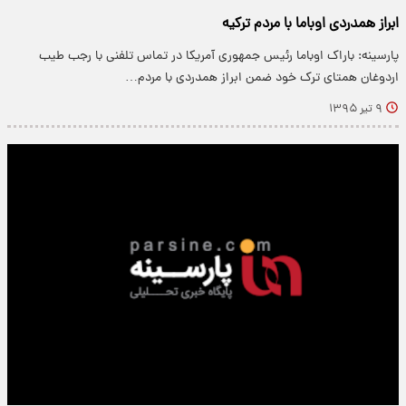
ابراز همدردی اوباما با مردم ترکیه
پارسینه: باراک اوباما رئیس جمهوری آمریکا در تماس تلفنی با رجب طیب
اردوغان همتای ترک خود ضمن ابراز همدردی با مردم…
۹ تیر ۱۳۹۵