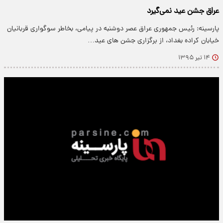
عراق جشن عید نمی‌گیرد
پارسینه: رئیس جمهوری عراق عصر دوشنبه در پیامی، بخاطر سوگواری قربانیان
خیابان کراده بغداد، از برگزاری جشن های عید…
۱۴ تیر ۱۳۹۵