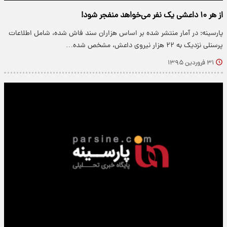
از هر ۱۰ داعشی یک نفر می‌خواهد منفجر شود!
پارسینه: در آمار منتشر شده بر اساس هزاران سند فاش شده، شامل اطلاعات
پرسنلی نزدیک به ۲۲ هزار نیروی داعش، مشخص شده…
۳۱ فروردین ۱۳۹۵