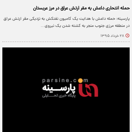
حمله انتحاری داعش به مقر ارتش عراق در مرز عربستان
پارسینه: حمله داعش با هدایت یک کامیون نفتکش به نزدیکی مقر ارتش عراق
در منطقه مرزی جنوب منجر به کشته شدن یک نیروی…
۲۸ خرداد ۱۳۹۵