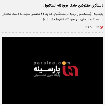
دستگری مظنونین حادثه فرودگاه استانبول
پارسینه: رئیس‎جمهور ترکیه از دستگیری حدود ۲۰ داعشی متهم به دست داشتن
در حملات انتحاری در فرودگاه آتاتورک استانبول…
۱۲ تیر ۱۳۹۵