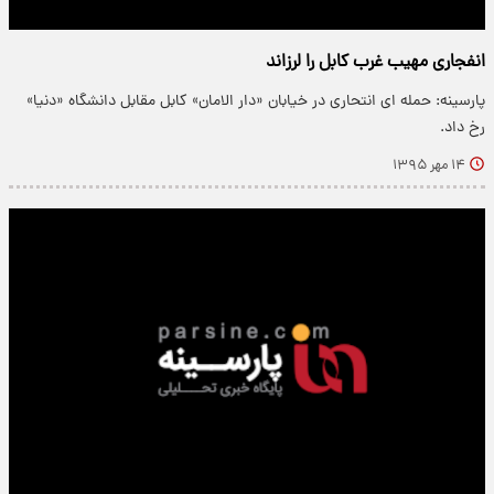
انفجاری مهیب غرب کابل را لرزاند
پارسینه: حمله ای انتحاری در خیابان «دار الامان» کابل مقابل دانشگاه «دنیا»
رخ داد.
۱۴ مهر ۱۳۹۵