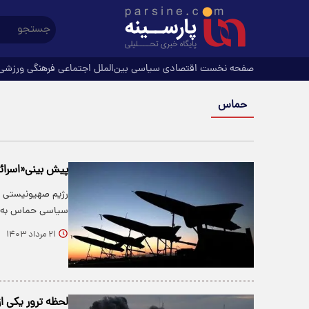
صفحه نخست
اقتصادی
سیاسی
بین‌الملل
اجتماعی
فرهنگی
ورزشی
حماس
پیش بینی«اسرائیل
رژیم صهیونیستی ک
سیاسی حماس به س
۲۱ مرداد ۱۴۰۳
لحظه ترور یکی ا