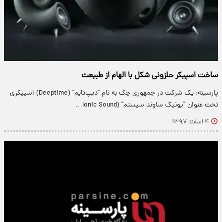
ساخت اسپیکر حلزونی شکل با الهام از طبیعت
پارسینه: یک شرکت در جمهوری چک به نام "دیپ‌تایم" (Deeptime) اسپیکری
تحت عنوان "یونیک ساوند سیستم" (Ionic Sound…
۴ اسفند ۱۳۹۷