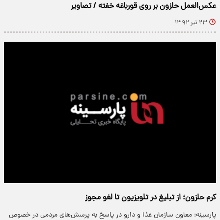
عکس‌العمل حلزون بر روی قورباغه خفته / تصاویر
۲۳ تیر ۱۳۹۲
کرم حلزون؛ از تبلیغ در تلویزیون تا لغو مجوز
پارسینه: معاون سازمان غذا و دارو در پاسخ به پرسش‌های مردمی در خصوص