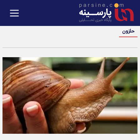
حلزون