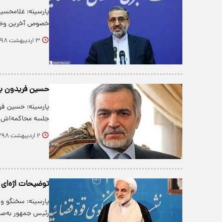
پارسینه: غلامحسی
خصوص آخرین وضع
۳ اردیبهشت ۱۳۹۸
حسین فریدون با
پارسینه: حسین فر
جلسه محاکمه‌اش بر
۲ اردیبهشت ۱۳۹۸
توضیحات اژه‌ای 
پارسینه: سخنگو و 
رئیس جمهور به‌ص