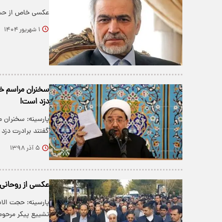
عکسی خاص از حسی
۱ شهریور ۱۴۰۴
سخنران مراسم خت
دزد است!
پارسینه: سخنران 
گفتند برادرت دز
۵ آذر ۱۳۹۸
عکسی از روحانی
پارسینه: حجت الا
تشییع پیکر مرحو