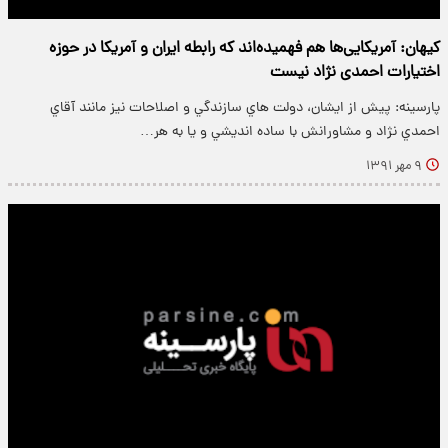
کیهان: آمریکایی‌ها هم فهمیده‌اند که رابطه ایران و آمریکا در حوزه
اختیارات احمدی­ نژاد نیست
پارسینه: پيش از ايشان، دولت هاي سازندگي و اصلاحات نيز مانند آقاي
احمدي نژاد و مشاورانش با ساده انديشي و يا به هر…
۹ مهر ۱۳۹۱