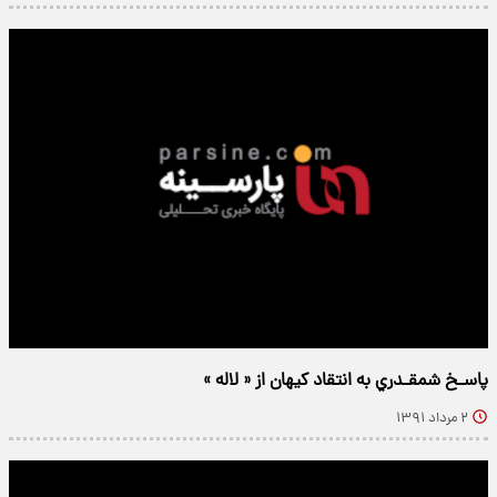
پاسـخ شمقـدري به انتقاد كيهان از « لاله »
۲ مرداد ۱۳۹۱