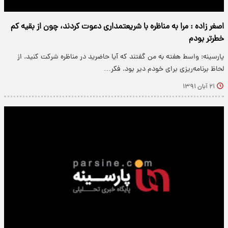
اصغر زاده : مرا به مناظره با شریعتمداری دعوت کردند، چون از بقیه کم
خطرتر بودم
پارسینه: واسط هفته به من گفتند که آیا حاضرید در مناظره شرکت کنید. از
لحاظ برنامه‌ریزی برای خودم دیر بود. فکر…
۲۱ آبان ۱۳۹۱