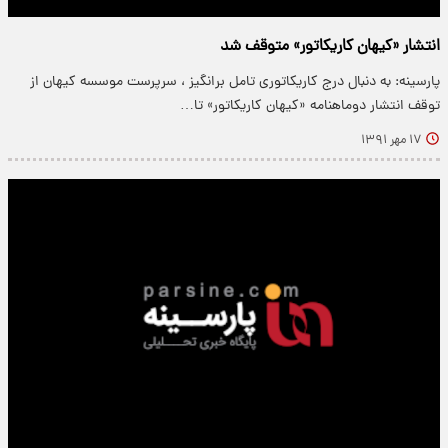
انتشار «کیهان کاریکاتور» متوقف شد
پارسینه: به دنبال درج کاریکاتوری تامل برانگیز ، سرپرست موسسه کیهان از
توقف انتشار دوماهنامه «کیهان کاریکاتور» تا…
۱۷ مهر ۱۳۹۱