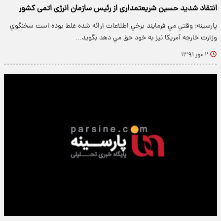
انتقاد شدید حسین شریعتمداری از رئیس سازمان انرژی اتمی کشور
پارسینه: وقتي مي فرمايند برخي اطلاعات ارائه شده غلط بوده است سخنگوي
وزارت خارجه آمريكا نيز به خود حق مي دهد بگويد…
۲ مهر ۱۳۹۱