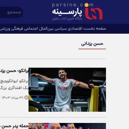
صفحه نخست
اقتصادی
سیاسی
بین‌الملل
اجتماعی
فرهنگی
ورزشی
حسن یزدانی
برانکو: حسن یز
برانکو ایوانکووی
یک افشاگری بزرگ 
۳۱ مرداد ۱۴۰۳
حمله پدر حسن یز