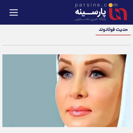
حدیث فولادوند