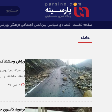
صفحه نخست
اقتصادی
سیاسی
بین‌الملل
اجتماعی
فرهنگی
ورزشی
حادثه
ریزش وحشتناک کو
پارسینه: ویدیویی 
توقف داشتند را بب
۱۲ تیر ۱۴۰۱
برخورد کامیون ح