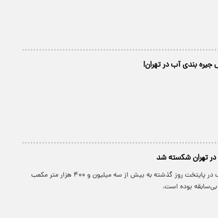
ل جیره بندی آب در تهران!
در ﺗﮭﺮان ﺷﻜسته ﺷﺪ
پارسینه: مصرف آب در پایتخت روز گذشته به بیش از سه میلیون و ۴۰۰ هزار متر مکعب
بی‌سابقه بوده است.