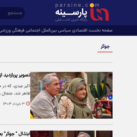
صفحه نخست
اقتصادی
سیاسی
بین‌الملل
اجتماعی
فرهنگی
ورزشی
جوکر
تصویر پربازدید ا
اکبر عبدی، که در
ظاهر شد، جنجال زی
۳ خرداد ۱۴۰۴
ابتذال " جوکر" ب