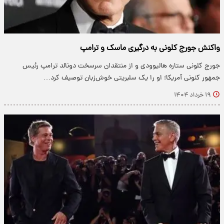
واکنش جورج کلونی به درگیری ماسک و ترامپ
جورج کلونی ستاره هالیوودی و از منتقدان سرسخت دونالد ترامپ رئیس
جمهور کنونی آمریکا؛ او را یک سلبریتی خوش‌زبان توصیف کرد…
۱۹ خرداد ۱۴۰۴