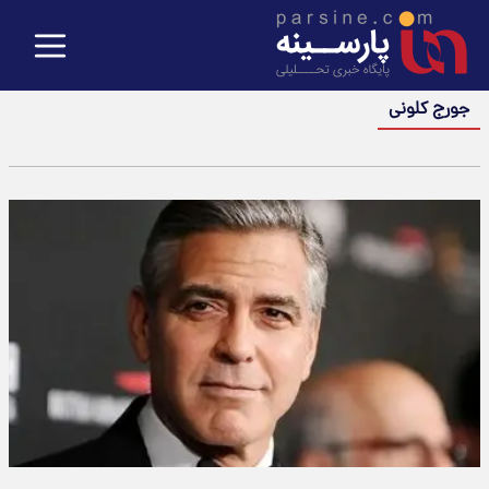
جورج کلونی