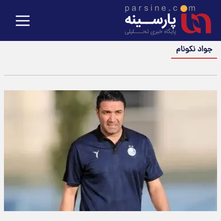
جواد نکونام