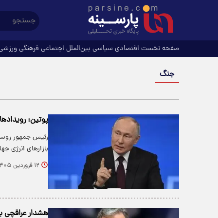
صفحه نخست
اقتصادی
سیاسی
بین‌الملل
اجتماعی
فرهنگی
ورزشی
جنگ
پوتین: رویدادها 
رئیس جمهور روسیه
بازارهای انرژی جه
۱۲ فروردین ۱۴۰۵
هشدار عراقچی به