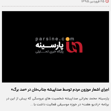
۲۵ فروردین ۱۳۹۵
اجرای اشعار موزون مردم توسط صداپیشه جناب‌خان در «صد برگ»
پارسینه: محمد بحرانی صداپیشه شخصیت های عروسکی که پیش از این در
برنامه «رادیو هفت» در حوزه موسیقی فعالیت داشت با…