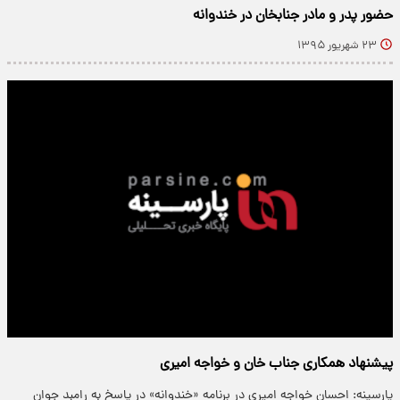
حضور پدر و مادر جناب‎خان در خندوانه
۲۳ شهریور ۱۳۹۵
پیشنهاد همکاری جناب خان و خواجه امیری
پارسینه: احسان خواجه امیری در برنامه «خندوانه» در پاسخ به رامبد جوان