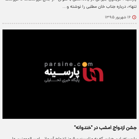
تنها»، درباره جناب خان مطلبی را نوشته و…
۱۶ شهریور ۱۳۹۵
جشن ازدواج امشب در "خندوانه"