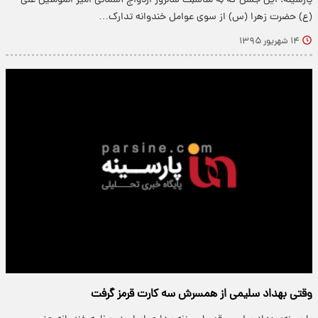
پارسینه: این جشن که به مناسبت سالروز ازدواج آسمانی امیر المومنین علی
(ع) حضرت زهرا (س) از سوی عوامل خندوانه تدارک…
۱۴ شهریور ۱۳۹۵
وقتی بهداد سلیمی از همسرش سه کارت قرمز گرفت