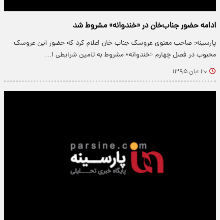
ادامه حضور جناب‌خان در «خندوانه» مشروط شد
پارسینه: صاحب معنوی عروسک جناب خان اعلام کرد که حضور این عروسک
محبوب در فصل چهارم «خندوانه» مشروط به تامین شرایطی ا…
۲۰ آبان ۱۳۹۵