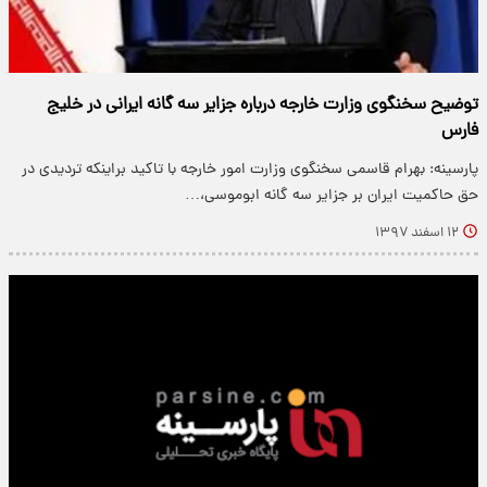
توضیح سخنگوی وزارت خارجه درباره جزایر سه گانه ایرانی در خلیج
فارس
پارسینه: بهرام قاسمی سخنگوی وزارت امور خارجه با تاکید براینکه تردیدی در
حق حاکمیت ایران بر جزایر سه گانه ابوموسی،…
۱۲ اسفند ۱۳۹۷